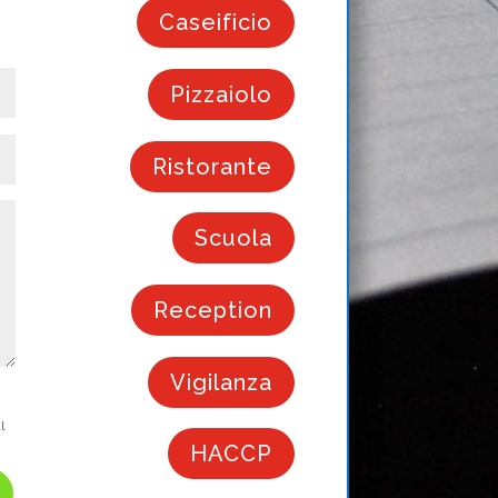
Caseificio
Pizzaiolo
Ristorante
Scuola
Reception
Vigilanza
l
HACCP