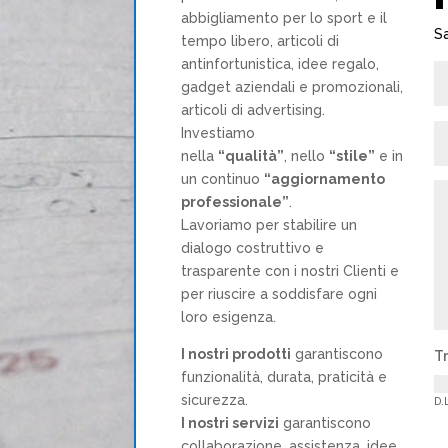
abbigliamento per lo sport e il
Sa
tempo libero, articoli di
antinfortunistica, idee regalo,
gadget aziendali e promozionali,
articoli di advertising.
Investiamo
nella
“qualità”
, nello
“stile”
e in
un continuo
“aggiornamento
professionale”
.
Lavoriamo per stabilire un
dialogo costruttivo e
trasparente con i nostri Clienti e
per riuscire a soddisfare ogni
loro esigenza.
I nostri prodotti
garantiscono
T
funzionalità, durata, praticità e
sicurezza.
D.
I nostri servizi
garantiscono
collaborazione, assistenza, idee